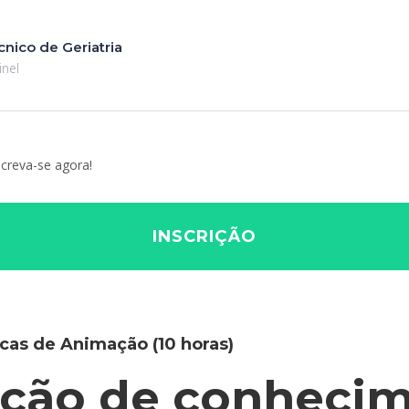
nico de Geriatria
inel
screva-se agora!
INSCRIÇÃO
cas de Animação (10 horas)
ação de conheci