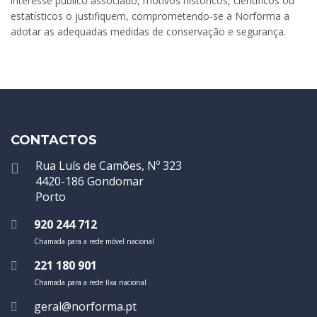
interesse público associado, motivos históricos, científicos ou
estatísticos o justifiquem, comprometendo-se a Norforma a
adotar as adequadas medidas de conservação e segurança.
CONTACTOS
Rua Luís de Camões, Nº 323
4420-186 Gondomar
Porto
920 244 712
Chamada para a rede móvel nacional
221 180 901
Chamada para a rede fixa nacional
geral@norforma.pt